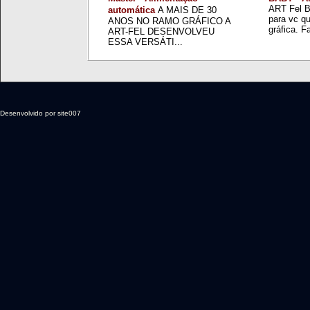
ART Fel B
automática
A MAIS DE 30
para vc q
ANOS NO RAMO GRÁFICO A
gráfica. Fa
ART-FEL DESENVOLVEU
ESSA VERSÁTI...
Desenvolvido por site007